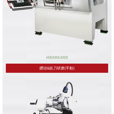
HWAMA3000
鑽頭&銑刀研磨(手動)