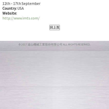
12th - 17th September
Country:
USA
Website:
http://www.imts.com/
© 2017 遠山機械工業股份有限公司
ALL RIGHTS RESERVED.